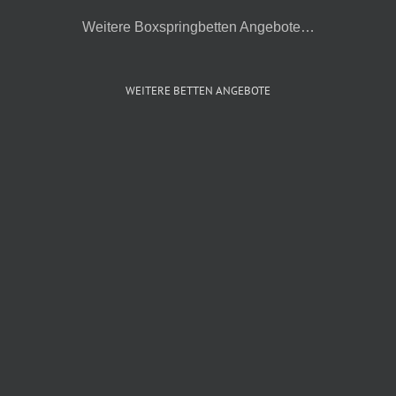
Weitere Boxspringbetten Angebote…
WEITERE BETTEN ANGEBOTE