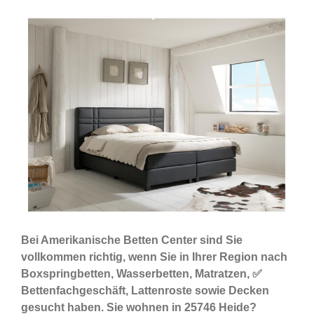
Bei Amerikanische Betten Center sind Sie
vollkommen richtig, wenn Sie in Ihrer Region nach
Boxspringbetten, Wasserbetten, Matratzen, ✅
Bettenfachgeschäft, Lattenroste sowie Decken
gesucht haben. Sie wohnen in 25746 Heide?