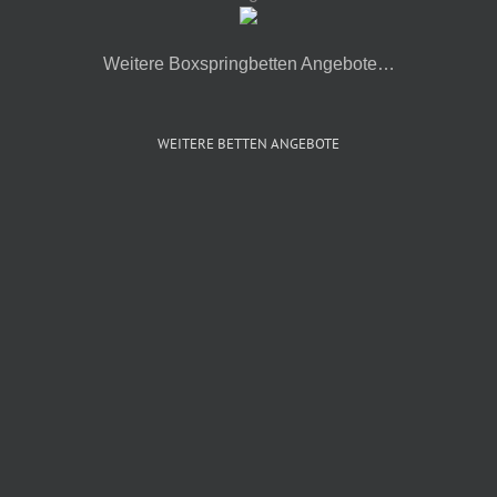
Weitere Boxspringbetten Angebote…
WEITERE BETTEN ANGEBOTE