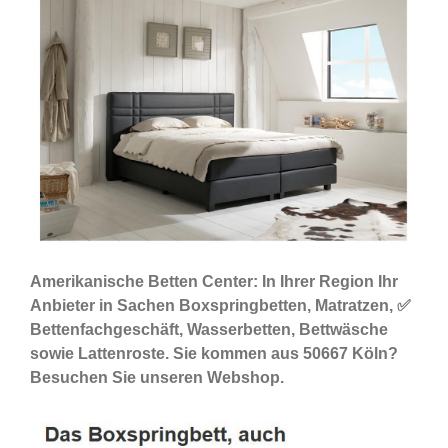
Amerikanische Betten Center: In Ihrer Region Ihr
Anbieter in Sachen Boxspringbetten, Matratzen, ✅
Bettenfachgeschäft, Wasserbetten, Bettwäsche
sowie Lattenroste. Sie kommen aus 50667 Köln?
Besuchen Sie unseren Webshop.