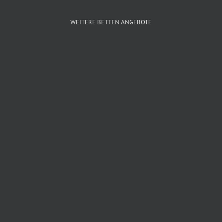
WEITERE BETTEN ANGEBOTE