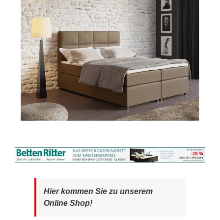
Hier kommen Sie zu unserem
Online Shop!