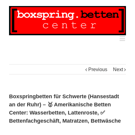
Previous
Next
Boxspringbetten für Schwerte (Hansestadt
an der Ruhr) – 🥇 Amerikanische Betten
Center: Wasserbetten, Lattenroste, ✅
Bettenfachgeschäft, Matratzen, Bettwäsche