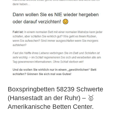
Boxspringbetten 58239 Schwerte
(Hansestadt an der Ruhr) – 🥇
Amerikanische Betten Center.