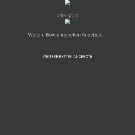
oder grau:
Weitere Boxspringbetten Angebote…
WEITERE BETTEN ANGEBOTE