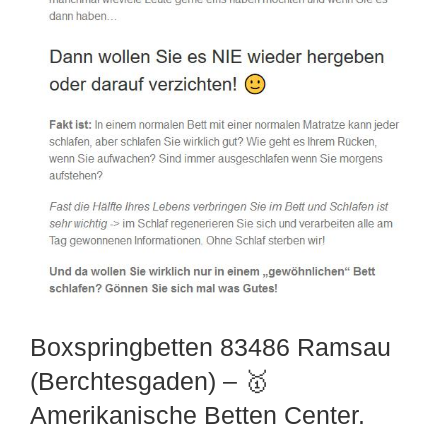
Boxspringbetten 83486 Ramsau
(Berchtesgaden) – 🥇
Amerikanische Betten Center.