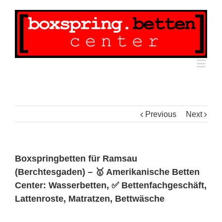
Previous
Next
Boxspringbetten für Ramsau
(Berchtesgaden) – 🥇 Amerikanische Betten
Center: Wasserbetten, ✅ Bettenfachgeschäft,
Lattenroste, Matratzen, Bettwäsche