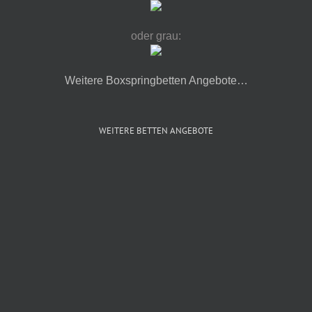
oder grau:
Weitere Boxspringbetten Angebote…
WEITERE BETTEN ANGEBOTE