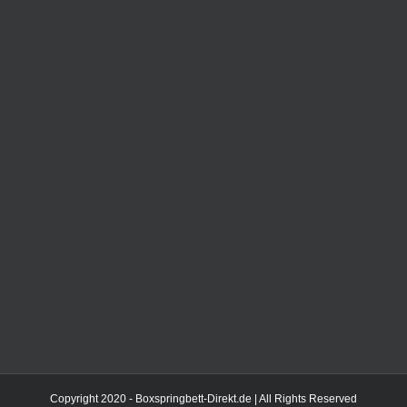
Copyright 2020 - Boxspringbett-Direkt.de | All Rights Reserved