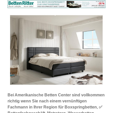
Bei Amerikanische Betten Center sind vollkommen
richtig wenn Sie nach einem vernünftigen
Fachmann in Ihrer Region für Boxspringbetten, ✅