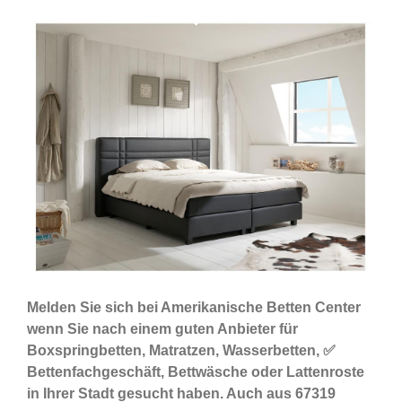
Melden Sie sich bei Amerikanische Betten Center
wenn Sie nach einem guten Anbieter für
Boxspringbetten, Matratzen, Wasserbetten, ✅
Bettenfachgeschäft, Bettwäsche oder Lattenroste
in Ihrer Stadt gesucht haben. Auch aus 67319