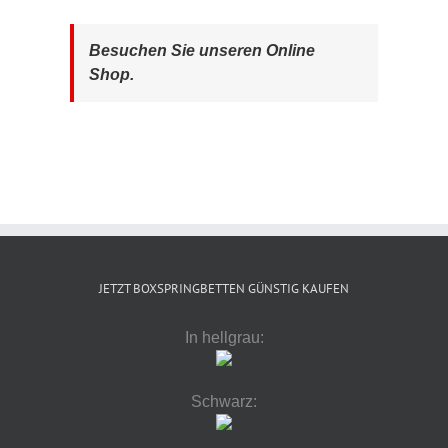
Besuchen Sie unseren Online
Shop.
JETZT BOXSPRINGBETTEN GÜNSTIG KAUFEN
In hellgrau:
Schwarz: