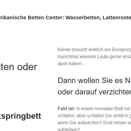
rikanische Betten Center: Wasserbetten, Lattenroste