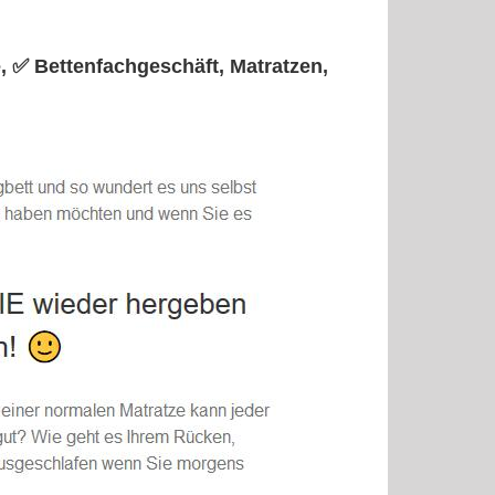
, ✅ Bettenfachgeschäft, Matratzen,