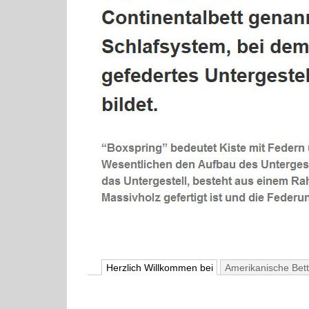
Herzlich Willkommen bei
Amerikanische Bet