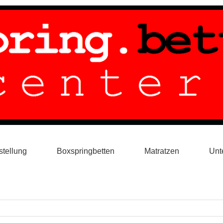
stellung
Boxspringbetten
Matratzen
Unt