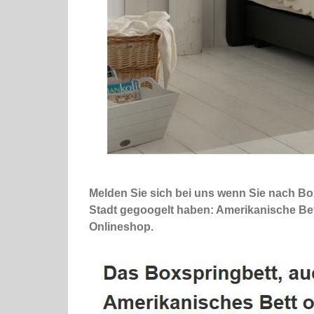
Melden Sie sich bei uns wenn Sie nach Box
Stadt gegoogelt haben: Amerikanische Bet
Onlineshop.