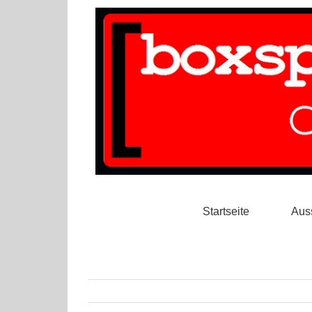
Startseite
Aus