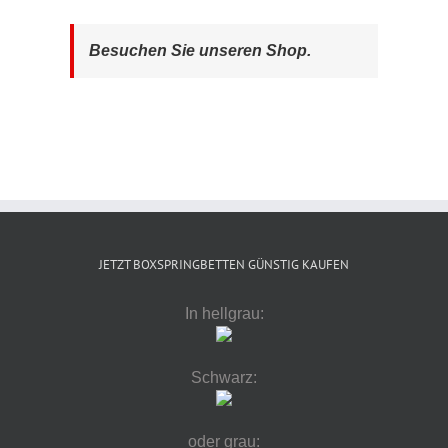
Besuchen Sie unseren Shop.
JETZT BOXSPRINGBETTEN GÜNSTIG KAUFEN
In hellgrau:
Schwarz:
oder grau: