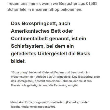
freuen uns immer, wenn wir Besucher aus 01561
Schönfeld in unserem Shop bekommen.