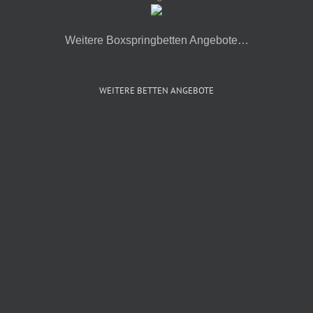
Weitere Boxspringbetten Angebote…
WEITERE BETTEN ANGEBOTE