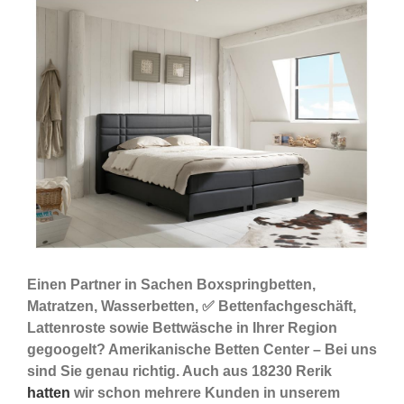
Einen Partner in Sachen Boxspringbetten,
Matratzen, Wasserbetten, ✅ Bettenfachgeschäft,
Lattenroste sowie Bettwäsche in Ihrer Region
gegoogelt? Amerikanische Betten Center – Bei uns
sind Sie genau richtig. Auch aus 18230 Rerik
hatten
wir schon mehrere Kunden in unserem