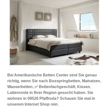
Bei Amerikanische Betten Center sind Sie genau
richtig, wenn Sie nach Boxspringbetten, Matratzen,
Wasserbetten, ✅ Bettenfachgeschäft, Kissen,
Lattenroste in Ihrer Region gesucht haben. Sie
wohnen in 09526 Pfaffroda? Schauen Sie mal in
unserem Internet Shop rein.