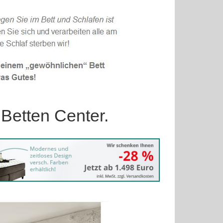
Betten Center.