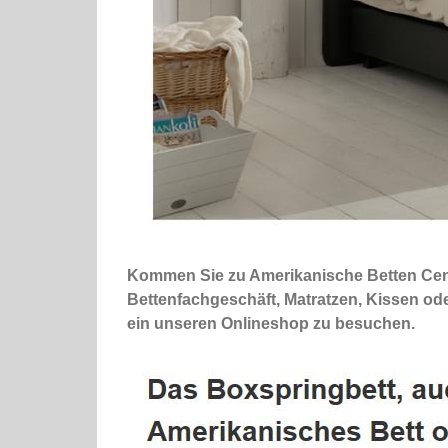
Kommen Sie zu Amerikanische Betten Cent
Bettenfachgeschäft, Matratzen, Kissen ode
ein unseren Onlineshop zu besuchen.