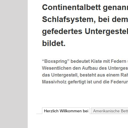
Herzlich Willkommen bei
Amerikanische Bet