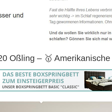
0 Oßling – 🥇 Amerikanische 