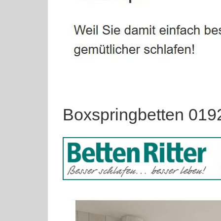
Boxspringbetten 0192