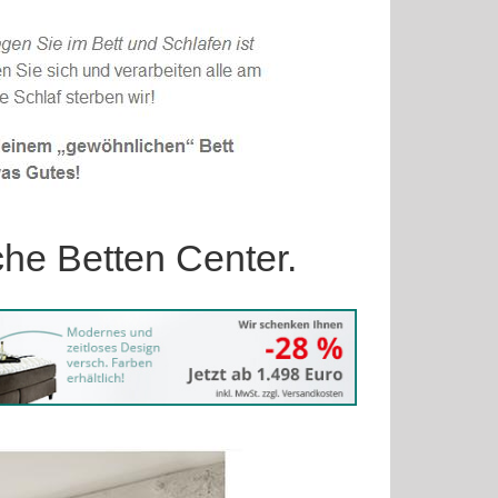
he Betten Center.