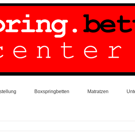
stellung
Boxspringbetten
Matratzen
Unt