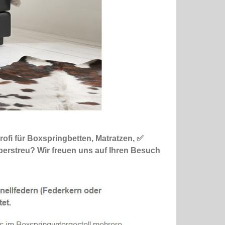
ofi für Boxspringbetten, Matratzen, ✅
berstreu? Wir freuen uns auf Ihren Besuch