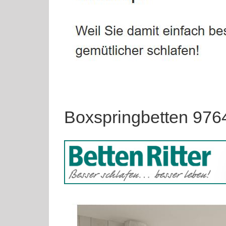
Boxspringbetten 9764