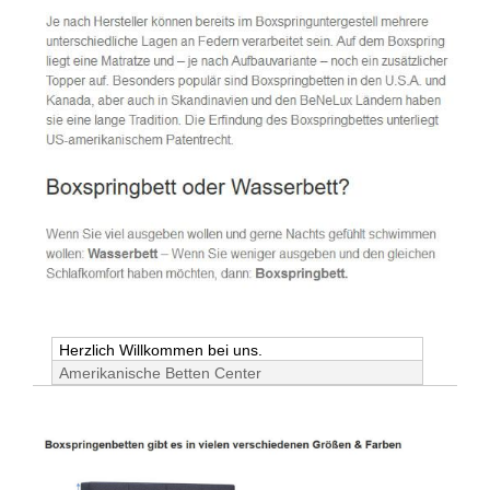
Herzlich Willkommen bei uns.
Amerikanische Betten Center