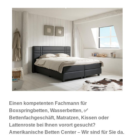
Einen kompetenten Fachmann für
Boxspringbetten, Wasserbetten, ✅
Bettenfachgeschäft, Matratzen, Kissen oder
Lattenroste bei Ihnen vorort gesucht?
Amerikanische Betten Center – Wir sind für Sie da.