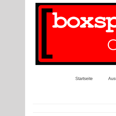
Startseite
Aus