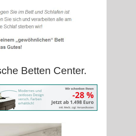
che Betten Center.