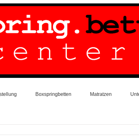
stellung
Boxspringbetten
Matratzen
Unt