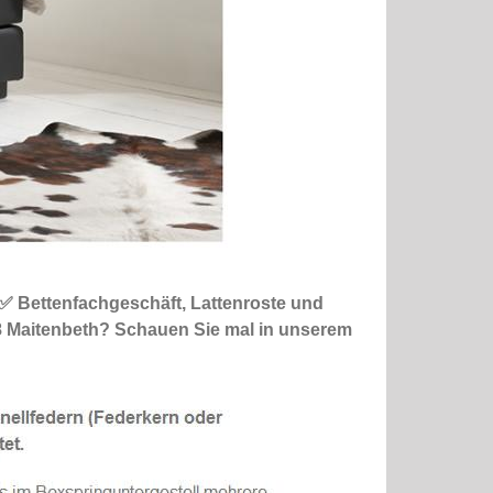
✅ Bettenfachgeschäft, Lattenroste und
8 Maitenbeth? Schauen Sie mal in unserem