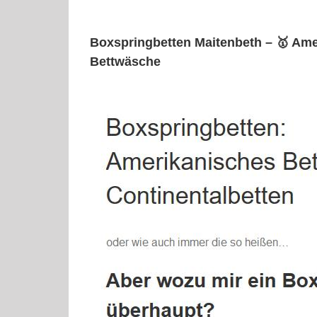
Boxspringbetten Maitenbeth – 🥇 Amer
Bettwäsche