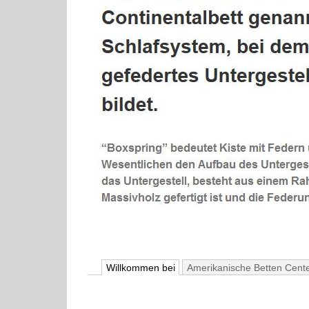
Willkommen bei
Amerikanische Betten Cent