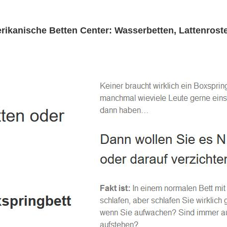
ikanische Betten Center: Wasserbetten, Lattenroste