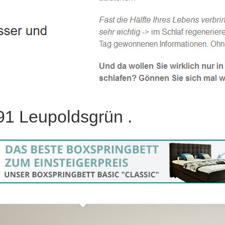
91 Leupoldsgrün .