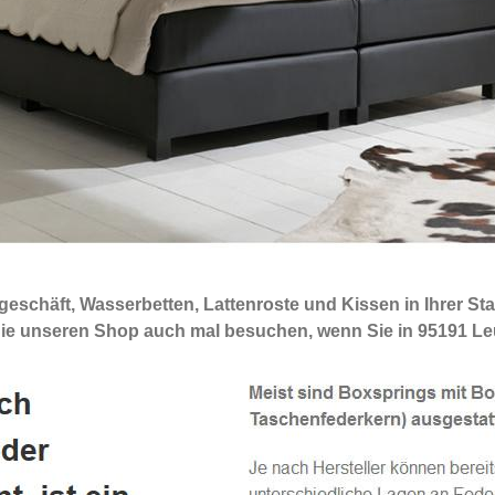
geschäft, Wasserbetten, Lattenroste und Kissen in Ihrer S
n Sie unseren Shop auch mal besuchen, wenn Sie in 95191 