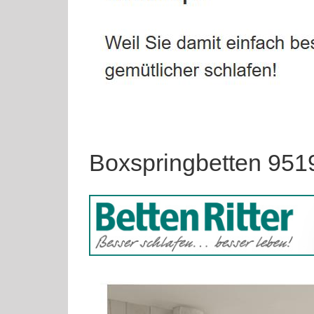
Boxspringbetten 951