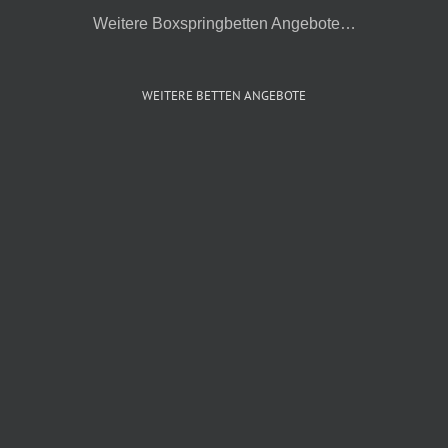
Weitere Boxspringbetten Angebote…
WEITERE BETTEN ANGEBOTE