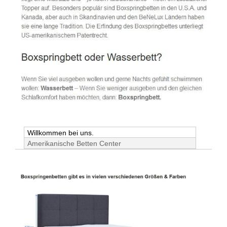
Willkommen bei uns.
Amerikanische Betten Center