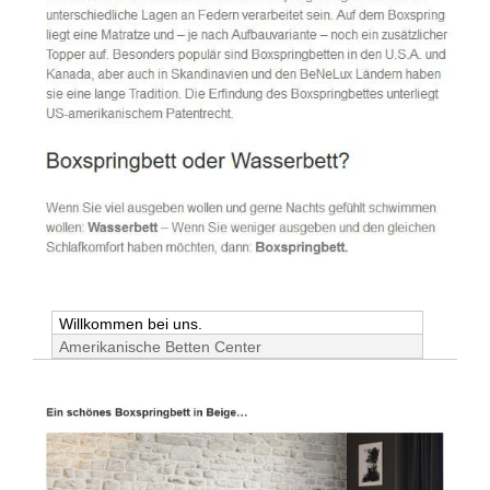
Willkommen bei uns.
Amerikanische Betten Center