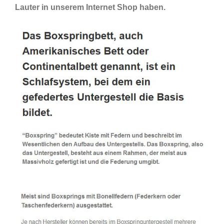
Lauter in unserem Internet Shop haben.