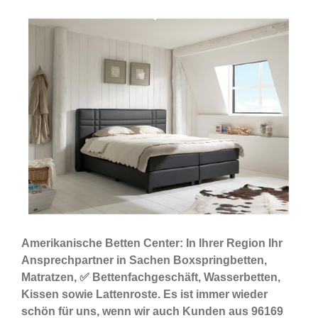
Amerikanische Betten Center: In Ihrer Region Ihr
Ansprechpartner in Sachen Boxspringbetten,
Matratzen, ✅ Bettenfachgeschäft, Wasserbetten,
Kissen sowie Lattenroste. Es ist immer wieder
schön für uns, wenn wir auch Kunden aus 96169