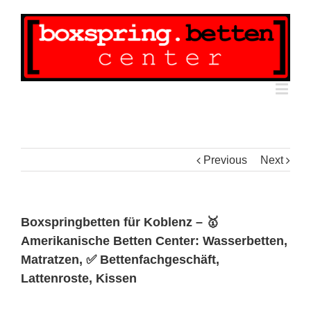
Previous
Next
Boxspringbetten für Koblenz – 🥇
Amerikanische Betten Center: Wasserbetten,
Matratzen, ✅ Bettenfachgeschäft,
Lattenroste, Kissen