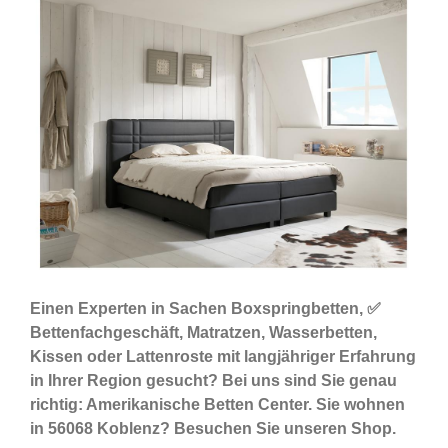
Einen Experten in Sachen Boxspringbetten, ✅
Bettenfachgeschäft, Matratzen, Wasserbetten,
Kissen oder Lattenroste mit langjähriger Erfahrung
in Ihrer Region gesucht? Bei uns sind Sie genau
richtig: Amerikanische Betten Center. Sie wohnen
in 56068 Koblenz? Besuchen Sie unseren Shop.