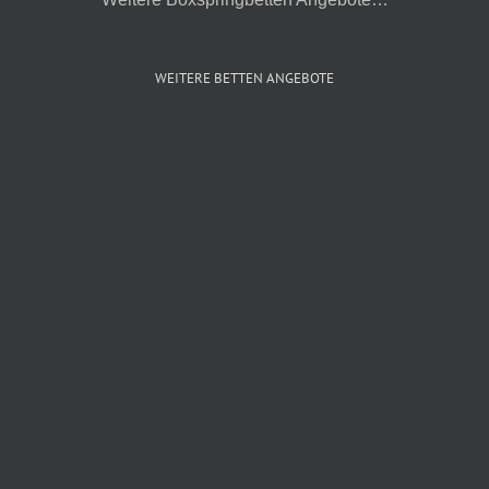
WEITERE BETTEN ANGEBOTE