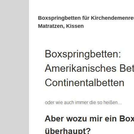
Boxspringbetten für Kirchendemenreu
Matratzen, Kissen