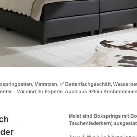
springbetten, Matratzen, ✅ Bettenfachgeschäft, Wasserbett
enter – Wir sind Ihr Experte. Auch aus 92665 Kirchendeme