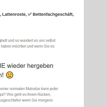
 Lattenroste, ✅ Bettenfachgeschäft,