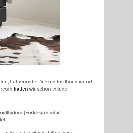
en, Lattenroste, Decken bei Ihnen vorort
nreuth
hatten
wir schon etliche