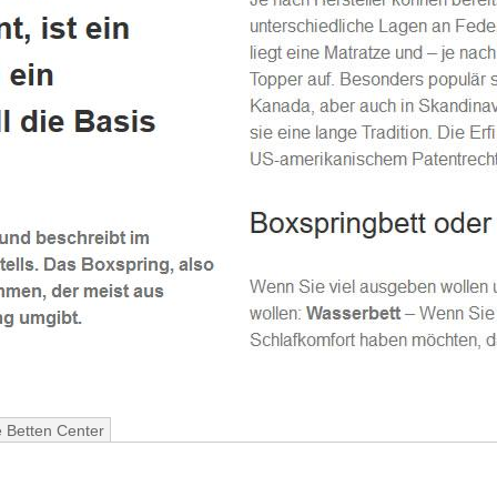
 Betten Center