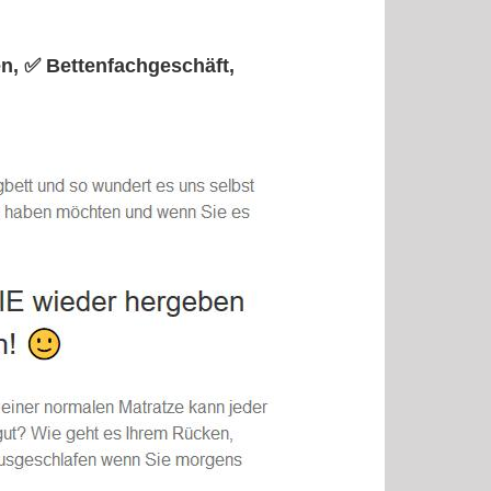
n, ✅ Bettenfachgeschäft,