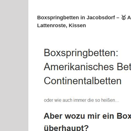
Boxspringbetten in Jacobsdorf – 🥇 
Lattenroste, Kissen