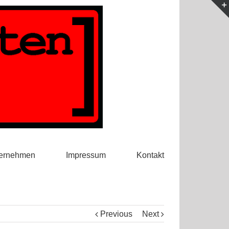
ernehmen
Impressum
Kontakt
Previous
Next