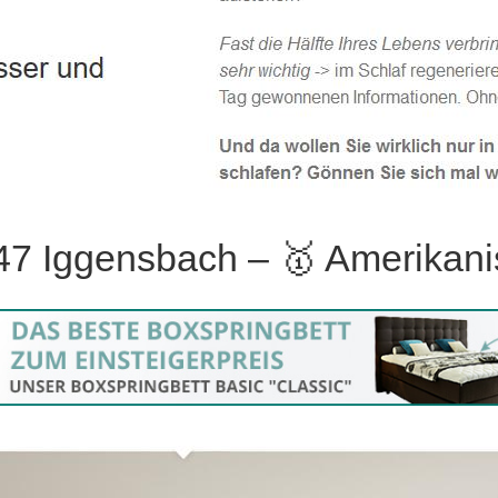
47 Iggensbach – 🥇 Amerikani