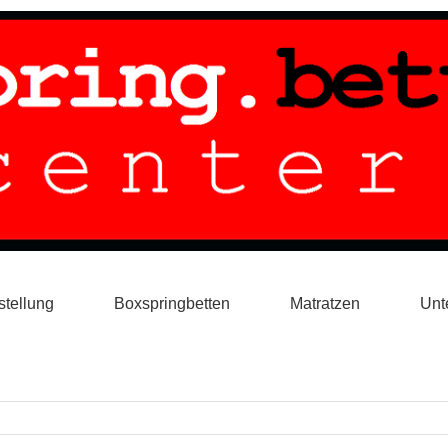
stellung
Boxspringbetten
Matratzen
Unt