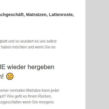
hgeschäft, Matratzen, Lattenroste,