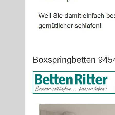
Boxspringbetten 945