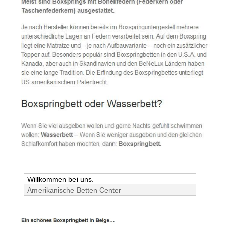
Willkommen bei uns.
Amerikanische Betten Center