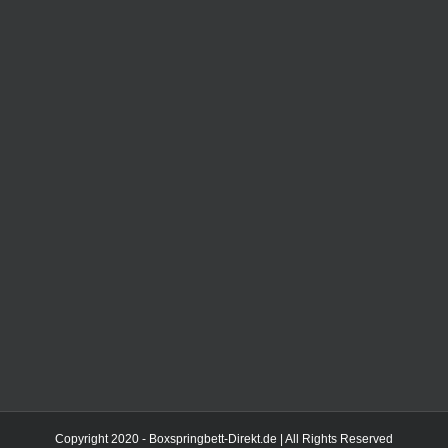
Copyright 2020 - Boxspringbett-Direkt.de | All Rights Reserved