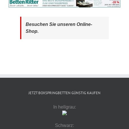
Besuchen Sie unseren Online-
Shop.
JETZT BOXSPRINGBETTEN GÜNSTIG KAUFEN
In hellgrau:
Schwarz: