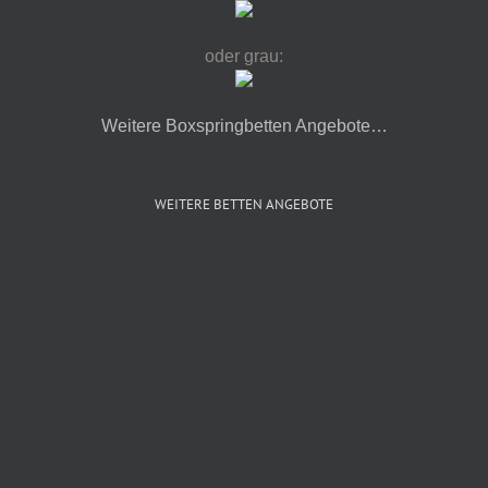
oder grau:
Weitere Boxspringbetten Angebote…
WEITERE BETTEN ANGEBOTE