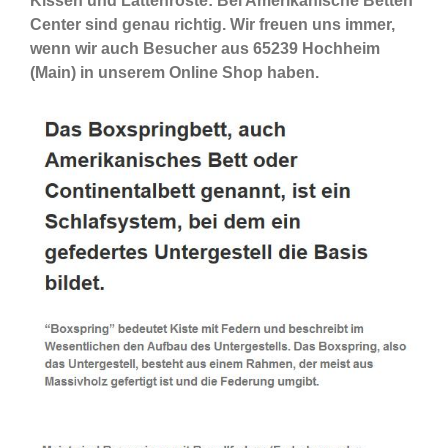
Kissen und Lattenroste: Bei Amerikanische Betten
Center sind genau richtig. Wir freuen uns immer,
wenn wir auch Besucher aus 65239 Hochheim
(Main) in unserem Online Shop haben.