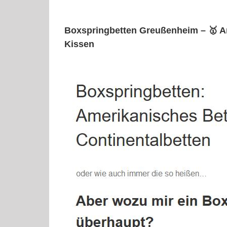
Boxspringbetten Greußenheim – 🥇 Am
Kissen