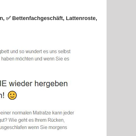
, ✅ Bettenfachgeschäft, Lattenroste,