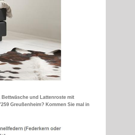
, Bettwäsche und Lattenroste mit
n 97259 Greußenheim? Kommen Sie mal in