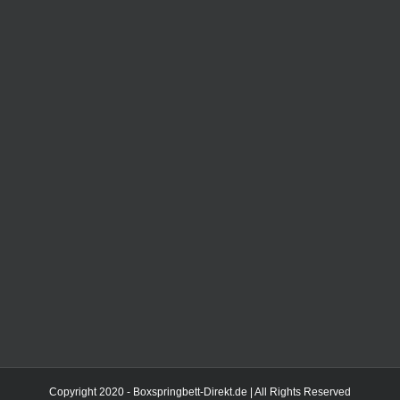
Copyright 2020 - Boxspringbett-Direkt.de | All Rights Reserved