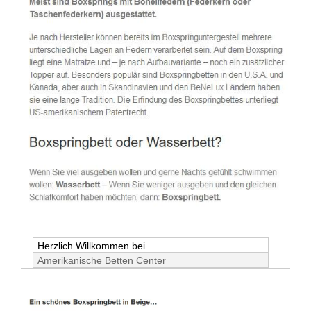
Herzlich Willkommen bei
Amerikanische Betten Center