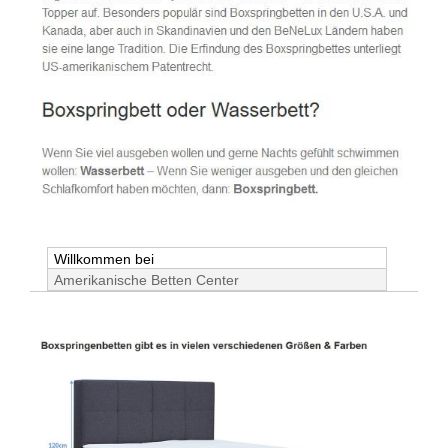
Willkommen bei
Amerikanische Betten Center