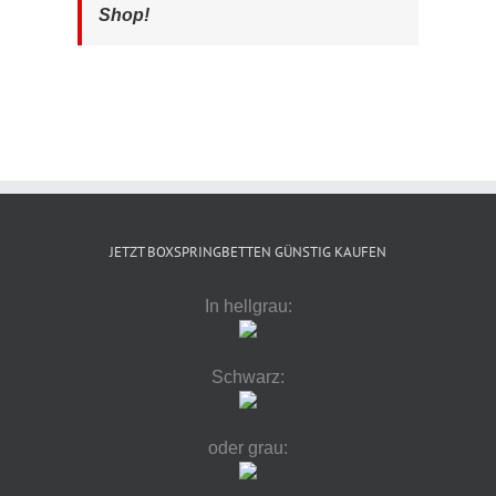
Shop!
JETZT BOXSPRINGBETTEN GÜNSTIG KAUFEN
In hellgrau:
Schwarz:
oder grau: