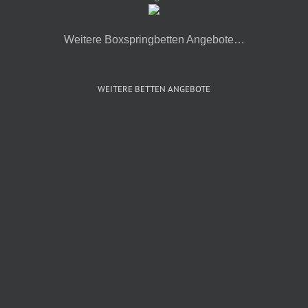
Weitere Boxspringbetten Angebote…
WEITERE BETTEN ANGEBOTE