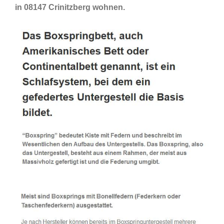
in 08147 Crinitzberg wohnen.