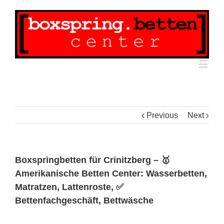
Previous
Next
Boxspringbetten für Crinitzberg – 🥇
Amerikanische Betten Center: Wasserbetten,
Matratzen, Lattenroste, ✅
Bettenfachgeschäft, Bettwäsche