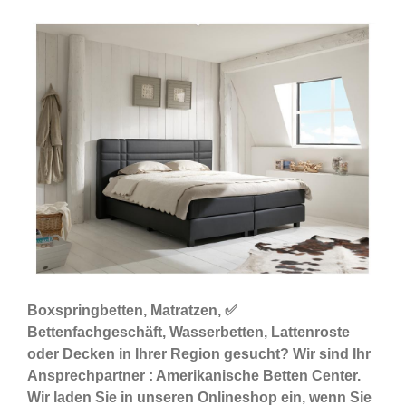
Boxspringbetten, Matratzen, ✅
Bettenfachgeschäft, Wasserbetten, Lattenroste
oder Decken in Ihrer Region gesucht? Wir sind Ihr
Ansprechpartner : Amerikanische Betten Center.
Wir laden Sie in unseren Onlineshop ein, wenn Sie