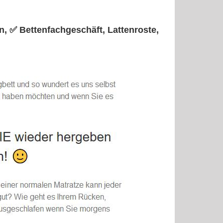
n, ✅ Bettenfachgeschäft, Lattenroste,