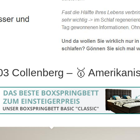
3 Collenberg – 🥇 Amerikanis