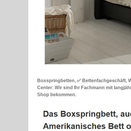
Boxspringbetten, ✅ Bettenfachgeschäft, W
Center: Wir sind Ihr Fachmann mit langjäh
Shop bekommen.