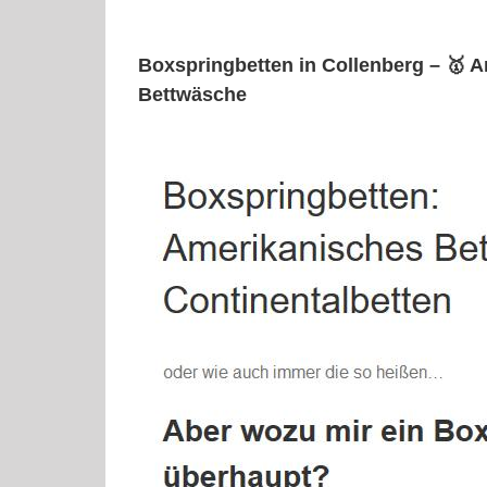
Boxspringbetten in Collenberg – 🥇 A
Bettwäsche