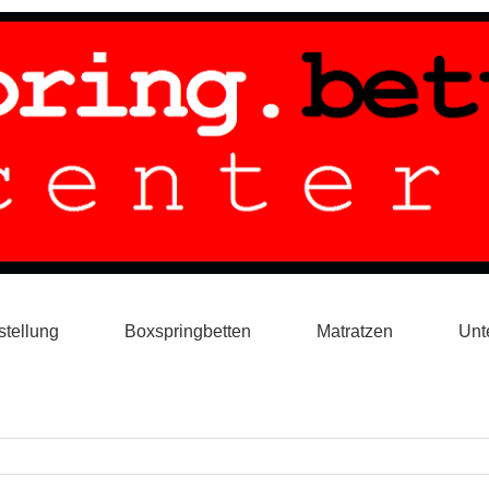
stellung
Boxspringbetten
Matratzen
Unt