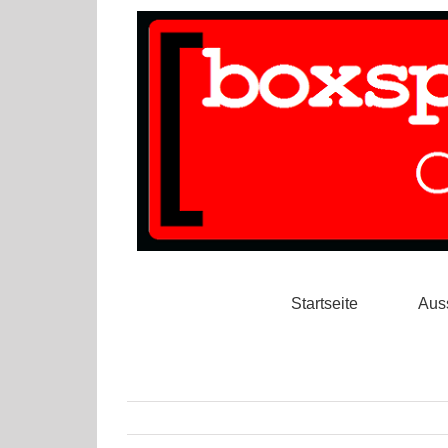
Startseite
Aus