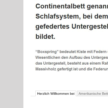
Herzlich Willkommen bei
Amerikanische Bet