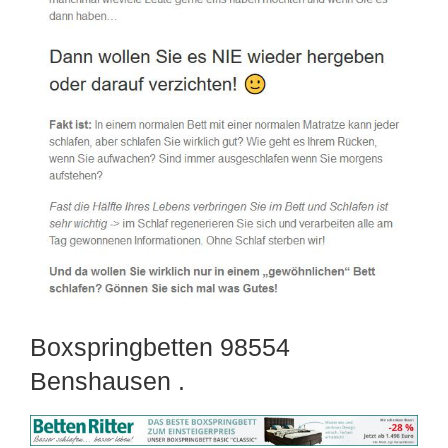
Boxspringbetten 98554
Benshausen .