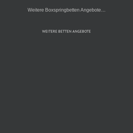
Weitere Boxspringbetten Angebote…
WEITERE BETTEN ANGEBOTE