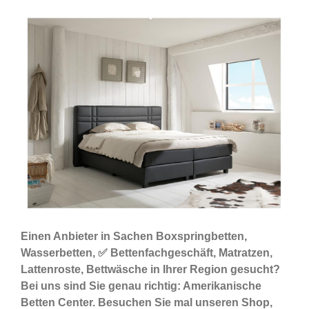
Einen Anbieter in Sachen Boxspringbetten,
Wasserbetten, ✅ Bettenfachgeschäft, Matratzen,
Lattenroste, Bettwäsche in Ihrer Region gesucht?
Bei uns sind Sie genau richtig: Amerikanische
Betten Center. Besuchen Sie mal unseren Shop,