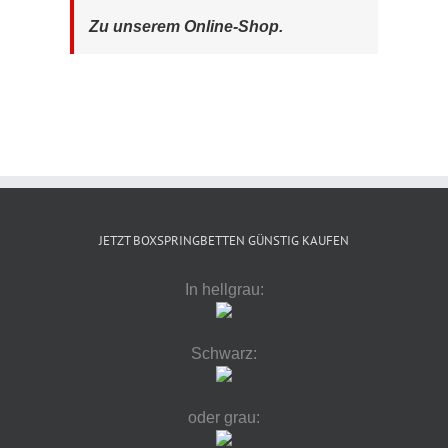
Zu unserem Online-Shop.
JETZT BOXSPRINGBETTEN GÜNSTIG KAUFEN
In hellgrau:
Schwarz:
oder grau: