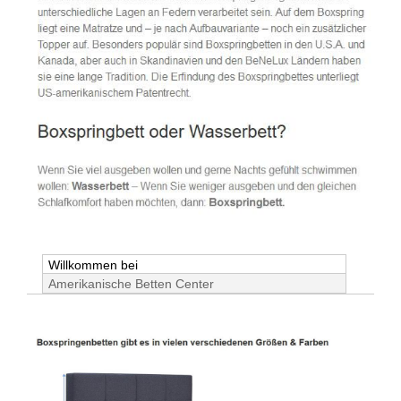
Willkommen bei
Amerikanische Betten Center