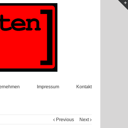
ernehmen
Impressum
Kontakt
Previous
Next