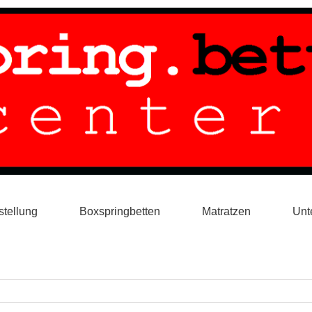
stellung
Boxspringbetten
Matratzen
Unt