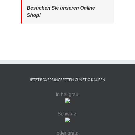
Besuchen Sie unseren Online
Shop!
JETZT BOXSPRINGBETTEN GÜNSTIG KAUFEN
In hellgrau:
Schwarz:
oder grau: