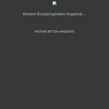
Weitere Boxspringbetten Angebote…
WEITERE BETTEN ANGEBOTE